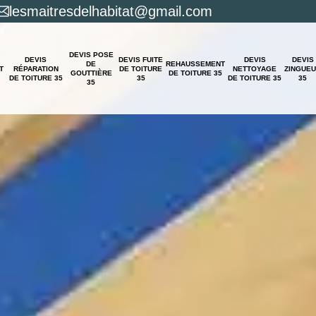
lesmaitresdelhabitat@gmail.com
DEVIS POSE
DEVIS
DEVIS FUITE
DEVIS
DEVIS
DE
REHAUSSEMENT
T
RÉPARATION
DE TOITURE
NETTOYAGE
ZINGUE
GOUTTIÈRE
DE TOITURE 35
DE TOITURE 35
35
DE TOITURE 35
35
35