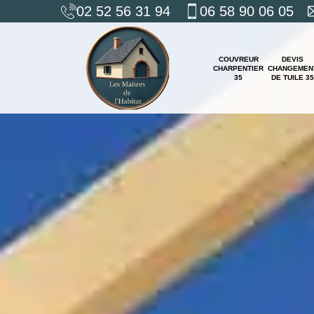
02 52 56 31 94
06 58 90 06 05
COUVREUR
DEVIS
CHARPENTIER
CHANGEMEN
35
DE TUILE 35