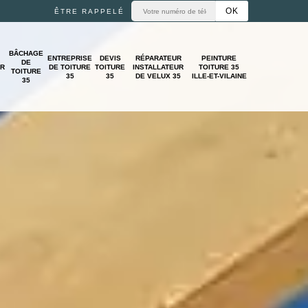
ÊTRE RAPPELÉ
BÂCHAGE
ENTREPRISE
DEVIS
RÉPARATEUR
PEINTURE
DE
UR
DE TOITURE
TOITURE
INSTALLATEUR
TOITURE 35
TOITURE
35
35
DE VELUX 35
ILLE-ET-VILAINE
35