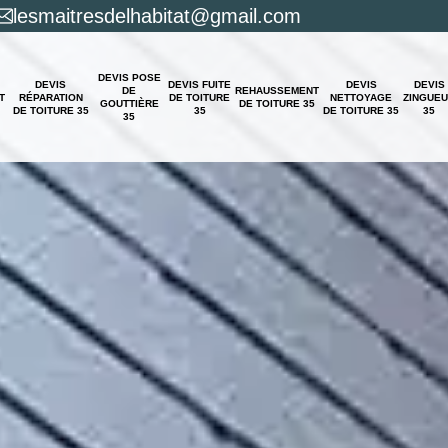
lesmaitresdelhabitat@gmail.com
DEVIS POSE
DEVIS
DEVIS FUITE
DEVIS
DEVIS
DE
REHAUSSEMENT
T
RÉPARATION
DE TOITURE
NETTOYAGE
ZINGUE
GOUTTIÈRE
DE TOITURE 35
DE TOITURE 35
35
DE TOITURE 35
35
35