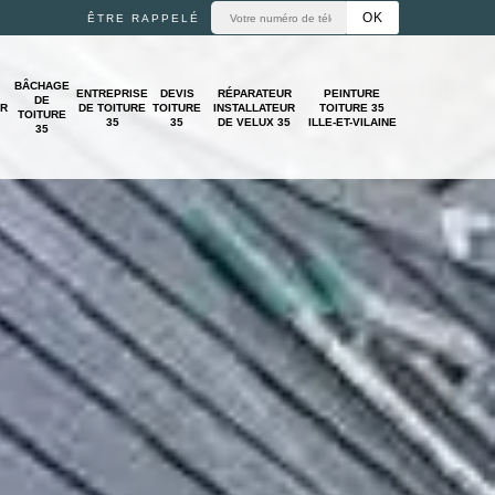
ÊTRE RAPPELÉ
BÂCHAGE
ENTREPRISE
DEVIS
RÉPARATEUR
PEINTURE
DE
UR
DE TOITURE
TOITURE
INSTALLATEUR
TOITURE 35
TOITURE
35
35
DE VELUX 35
ILLE-ET-VILAINE
35