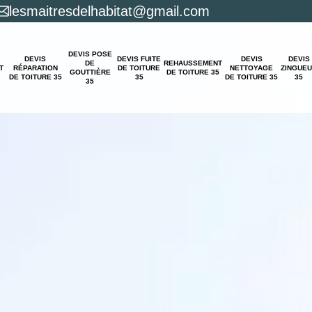
lesmaitresdelhabitat@gmail.com
DEVIS POSE
DEVIS
DEVIS FUITE
DEVIS
DEVIS
DE
REHAUSSEMENT
T
RÉPARATION
DE TOITURE
NETTOYAGE
ZINGUE
GOUTTIÈRE
DE TOITURE 35
DE TOITURE 35
35
DE TOITURE 35
35
35