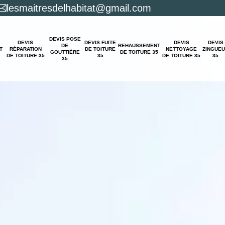
lesmaitresdelhabitat@gmail.com
DEVIS POSE
DEVIS
DEVIS FUITE
DEVIS
DEVIS
DE
REHAUSSEMENT
T
RÉPARATION
DE TOITURE
NETTOYAGE
ZINGUE
GOUTTIÈRE
DE TOITURE 35
DE TOITURE 35
35
DE TOITURE 35
35
35