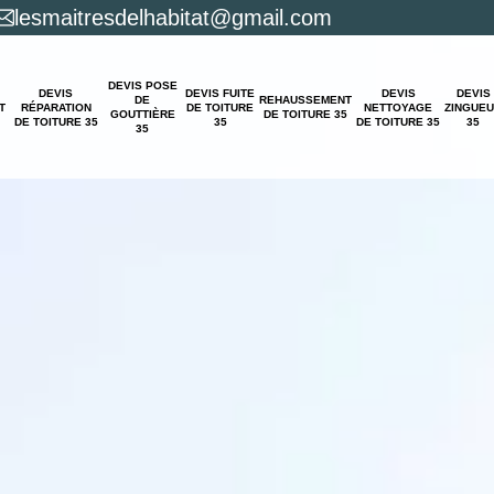
lesmaitresdelhabitat@gmail.com
DEVIS POSE
DEVIS
DEVIS FUITE
DEVIS
DEVIS
DE
REHAUSSEMENT
T
RÉPARATION
DE TOITURE
NETTOYAGE
ZINGUE
GOUTTIÈRE
DE TOITURE 35
DE TOITURE 35
35
DE TOITURE 35
35
35