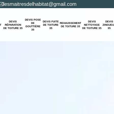
lesmaitresdelhabitat@gmail.com
DEVIS POSE
DEVIS
DEVIS FUITE
DEVIS
DEVIS
DE
REHAUSSEMENT
T
RÉPARATION
DE TOITURE
NETTOYAGE
ZINGUE
GOUTTIÈRE
DE TOITURE 35
DE TOITURE 35
35
DE TOITURE 35
35
35