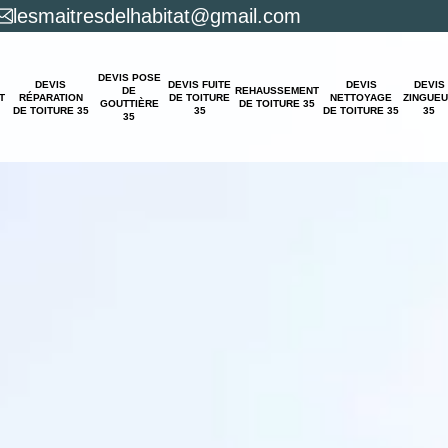
lesmaitresdelhabitat@gmail.com
DEVIS POSE
DEVIS
DEVIS FUITE
DEVIS
DEVIS
DE
REHAUSSEMENT
T
RÉPARATION
DE TOITURE
NETTOYAGE
ZINGUE
GOUTTIÈRE
DE TOITURE 35
DE TOITURE 35
35
DE TOITURE 35
35
35