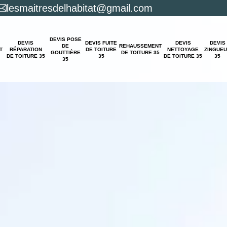
lesmaitresdelhabitat@gmail.com
DEVIS POSE
DEVIS
DEVIS FUITE
DEVIS
DEVIS
DE
REHAUSSEMENT
T
RÉPARATION
DE TOITURE
NETTOYAGE
ZINGUE
GOUTTIÈRE
DE TOITURE 35
DE TOITURE 35
35
DE TOITURE 35
35
35