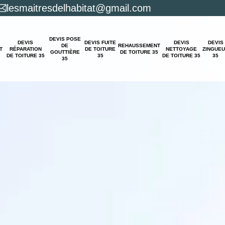
lesmaitresdelhabitat@gmail.com
DEVIS POSE
DEVIS
DEVIS FUITE
DEVIS
DEVIS
DE
REHAUSSEMENT
T
RÉPARATION
DE TOITURE
NETTOYAGE
ZINGUE
GOUTTIÈRE
DE TOITURE 35
DE TOITURE 35
35
DE TOITURE 35
35
35