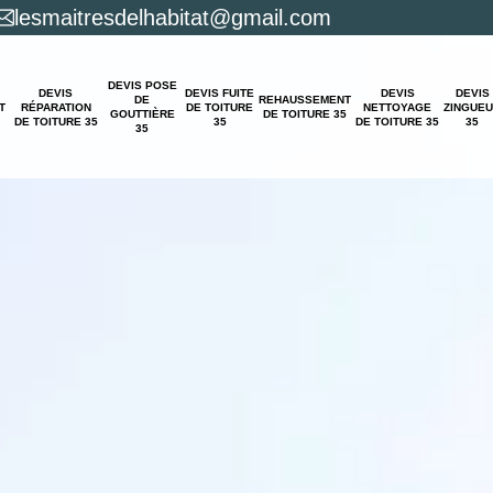
lesmaitresdelhabitat@gmail.com
DEVIS POSE
DEVIS
DEVIS FUITE
DEVIS
DEVIS
DE
REHAUSSEMENT
T
RÉPARATION
DE TOITURE
NETTOYAGE
ZINGUE
GOUTTIÈRE
DE TOITURE 35
DE TOITURE 35
35
DE TOITURE 35
35
35