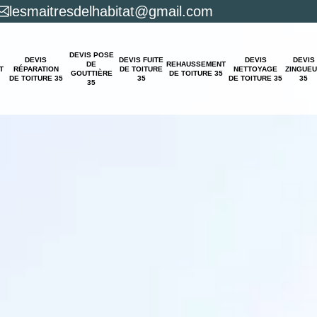
lesmaitresdelhabitat@gmail.com
DEVIS POSE
DEVIS
DEVIS FUITE
DEVIS
DEVIS
DE
REHAUSSEMENT
T
RÉPARATION
DE TOITURE
NETTOYAGE
ZINGUE
GOUTTIÈRE
DE TOITURE 35
DE TOITURE 35
35
DE TOITURE 35
35
35