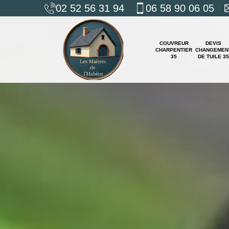
02 52 56 31 94
06 58 90 06 05
COUVREUR
DEVIS
CHARPENTIER
CHANGEMEN
35
DE TUILE 35