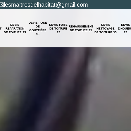
lesmaitresdelhabitat@gmail.com
DEVIS POSE
DEVIS
DEVIS FUITE
DEVIS
DEVIS
DE
REHAUSSEMENT
T
RÉPARATION
DE TOITURE
NETTOYAGE
ZINGUE
GOUTTIÈRE
DE TOITURE 35
DE TOITURE 35
35
DE TOITURE 35
35
35