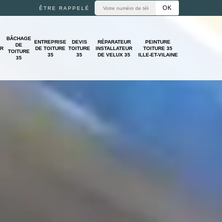
ÊTRE RAPPELÉ
BÂCHAGE
ENTREPRISE
DEVIS
RÉPARATEUR
PEINTURE
DE
UR
DE TOITURE
TOITURE
INSTALLATEUR
TOITURE 35
TOITURE
35
35
DE VELUX 35
ILLE-ET-VILAINE
35