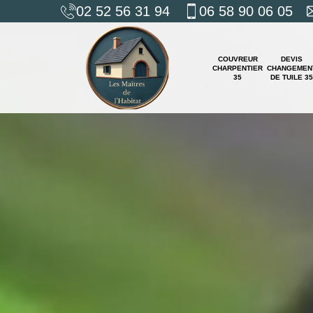
02 52 56 31 94
06 58 90 06 05
COUVREUR
DEVIS
CHARPENTIER
CHANGEMEN
35
DE TUILE 35