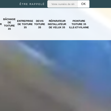
ÊTRE RAPPELÉ
BÂCHAGE
ENTREPRISE
DEVIS
RÉPARATEUR
PEINTURE
DE
UR
DE TOITURE
TOITURE
INSTALLATEUR
TOITURE 35
TOITURE
35
35
DE VELUX 35
ILLE-ET-VILAINE
35