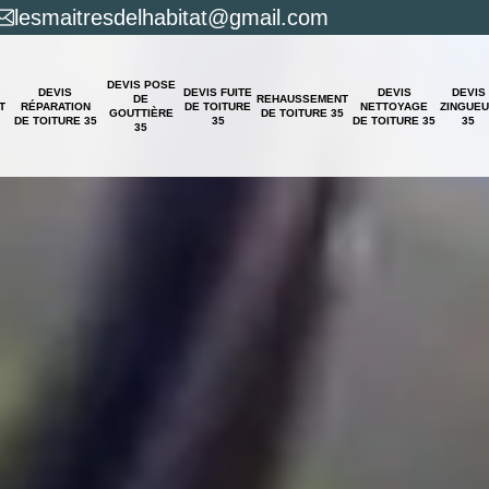
lesmaitresdelhabitat@gmail.com
DEVIS POSE
DEVIS
DEVIS FUITE
DEVIS
DEVIS
DE
REHAUSSEMENT
T
RÉPARATION
DE TOITURE
NETTOYAGE
ZINGUE
GOUTTIÈRE
DE TOITURE 35
DE TOITURE 35
35
DE TOITURE 35
35
35