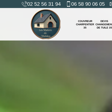
02 52 56 31 94
06 58 90 06 05
COUVREUR
DEVIS
CHARPENTIER
CHANGEMEN
35
DE TUILE 35