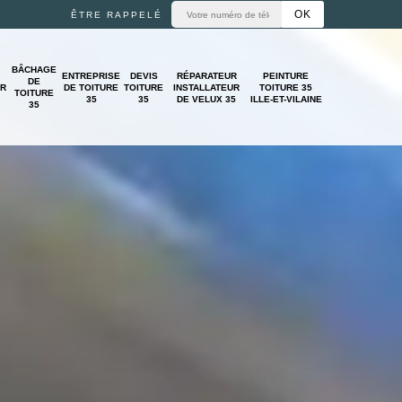
ÊTRE RAPPELÉ
BÂCHAGE
ENTREPRISE
DEVIS
RÉPARATEUR
PEINTURE
DE
UR
DE TOITURE
TOITURE
INSTALLATEUR
TOITURE 35
TOITURE
35
35
DE VELUX 35
ILLE-ET-VILAINE
35