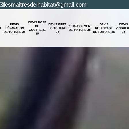
lesmaitresdelhabitat@gmail.com
DEVIS POSE
DEVIS
DEVIS FUITE
DEVIS
DEVIS
DE
REHAUSSEMENT
T
RÉPARATION
DE TOITURE
NETTOYAGE
ZINGUE
GOUTTIÈRE
DE TOITURE 35
DE TOITURE 35
35
DE TOITURE 35
35
35