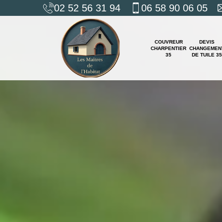
02 52 56 31 94
06 58 90 06 05
COUVREUR
DEVIS
CHARPENTIER
CHANGEMEN
35
DE TUILE 35