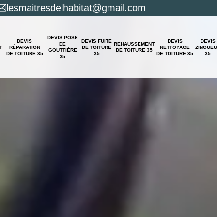
lesmaitresdelhabitat@gmail.com
DEVIS POSE
DEVIS
DEVIS FUITE
DEVIS
DEVIS
DE
REHAUSSEMENT
T
RÉPARATION
DE TOITURE
NETTOYAGE
ZINGUE
GOUTTIÈRE
DE TOITURE 35
DE TOITURE 35
35
DE TOITURE 35
35
35