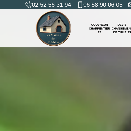
02 52 56 31 94
06 58 90 06 05
COUVREUR
DEVIS
CHARPENTIER
CHANGEMEN
35
DE TUILE 35