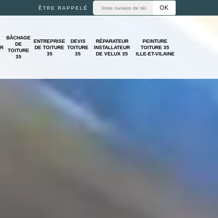
ÊTRE RAPPELÉ
BÂCHAGE
ENTREPRISE
DEVIS
RÉPARATEUR
PEINTURE
DE
UR
DE TOITURE
TOITURE
INSTALLATEUR
TOITURE 35
TOITURE
35
35
DE VELUX 35
ILLE-ET-VILAINE
35