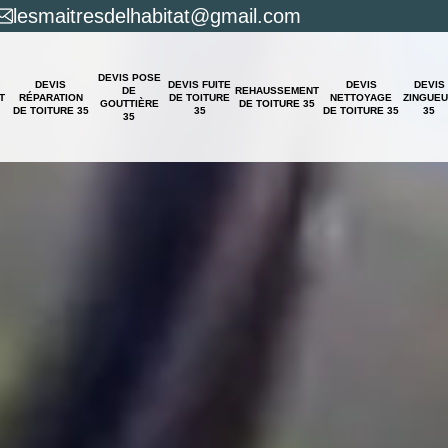
lesmaitresdelhabitat@gmail.com
DEVIS POSE
DEVIS
DEVIS FUITE
DEVIS
DEVIS
DE
REHAUSSEMENT
T
RÉPARATION
DE TOITURE
NETTOYAGE
ZINGUE
GOUTTIÈRE
DE TOITURE 35
DE TOITURE 35
35
DE TOITURE 35
35
35