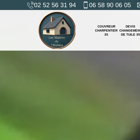
02 52 56 31 94
06 58 90 06 05
COUVREUR
DEVIS
CHARPENTIER
CHANGEMEN
35
DE TUILE 35