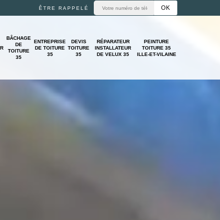
ÊTRE RAPPELÉ
BÂCHAGE
ENTREPRISE
DEVIS
RÉPARATEUR
PEINTURE
DE
UR
DE TOITURE
TOITURE
INSTALLATEUR
TOITURE 35
TOITURE
35
35
DE VELUX 35
ILLE-ET-VILAINE
35