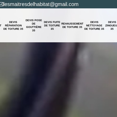
lesmaitresdelhabitat@gmail.com
DEVIS POSE
DEVIS
DEVIS FUITE
DEVIS
DEVIS
DE
REHAUSSEMENT
T
RÉPARATION
DE TOITURE
NETTOYAGE
ZINGUE
GOUTTIÈRE
DE TOITURE 35
DE TOITURE 35
35
DE TOITURE 35
35
35