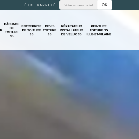
ÊTRE RAPPELÉ
BÂCHAGE
ENTREPRISE
DEVIS
RÉPARATEUR
PEINTURE
DE
UR
DE TOITURE
TOITURE
INSTALLATEUR
TOITURE 35
TOITURE
35
35
DE VELUX 35
ILLE-ET-VILAINE
35