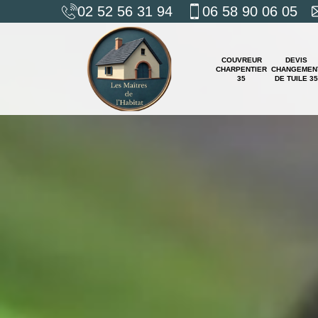
02 52 56 31 94
06 58 90 06 05
COUVREUR
DEVIS
CHARPENTIER
CHANGEMEN
35
DE TUILE 35