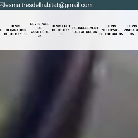
lesmaitresdelhabitat@gmail.com
DEVIS POSE
DEVIS
DEVIS FUITE
DEVIS
DEVIS
DE
REHAUSSEMENT
T
RÉPARATION
DE TOITURE
NETTOYAGE
ZINGUE
GOUTTIÈRE
DE TOITURE 35
DE TOITURE 35
35
DE TOITURE 35
35
35