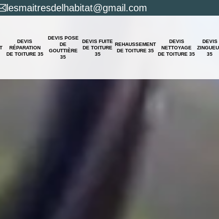
lesmaitresdelhabitat@gmail.com
DEVIS POSE
DEVIS
DEVIS FUITE
DEVIS
DEVIS
DE
REHAUSSEMENT
T
RÉPARATION
DE TOITURE
NETTOYAGE
ZINGUE
GOUTTIÈRE
DE TOITURE 35
DE TOITURE 35
35
DE TOITURE 35
35
35