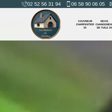
02 52 56 31 94
06 58 90 06 05
COUVREUR
DEVIS
CHARPENTIER
CHANGEMEN
35
DE TUILE 35