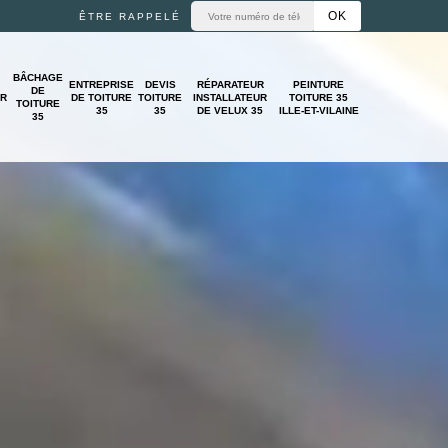
ÊTRE RAPPELÉ
BÂCHAGE
ENTREPRISE
DEVIS
RÉPARATEUR
PEINTURE
DE
UR
DE TOITURE
TOITURE
INSTALLATEUR
TOITURE 35
TOITURE
35
35
DE VELUX 35
ILLE-ET-VILAINE
35