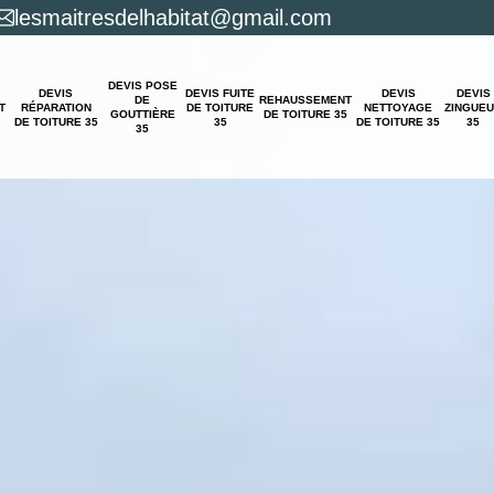
lesmaitresdelhabitat@gmail.com
DEVIS POSE
DEVIS
DEVIS FUITE
DEVIS
DEVIS
DE
REHAUSSEMENT
T
RÉPARATION
DE TOITURE
NETTOYAGE
ZINGUE
GOUTTIÈRE
DE TOITURE 35
DE TOITURE 35
35
DE TOITURE 35
35
35