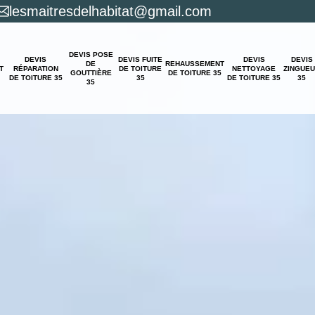
lesmaitresdelhabitat@gmail.com
DEVIS POSE
DEVIS
DEVIS FUITE
DEVIS
DEVIS
DE
REHAUSSEMENT
T
RÉPARATION
DE TOITURE
NETTOYAGE
ZINGUE
GOUTTIÈRE
DE TOITURE 35
DE TOITURE 35
35
DE TOITURE 35
35
35