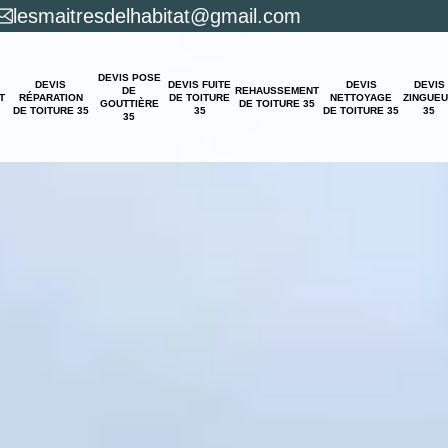
lesmaitresdelhabitat@gmail.com
DEVIS POSE
DEVIS
DEVIS FUITE
DEVIS
DEVIS
DE
REHAUSSEMENT
T
RÉPARATION
DE TOITURE
NETTOYAGE
ZINGUE
GOUTTIÈRE
DE TOITURE 35
DE TOITURE 35
35
DE TOITURE 35
35
35