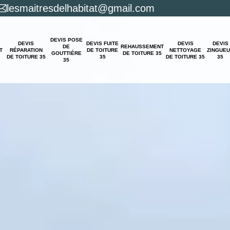
lesmaitresdelhabitat@gmail.com
DEVIS POSE
DEVIS
DEVIS FUITE
DEVIS
DEVIS
DE
REHAUSSEMENT
T
RÉPARATION
DE TOITURE
NETTOYAGE
ZINGUE
GOUTTIÈRE
DE TOITURE 35
DE TOITURE 35
35
DE TOITURE 35
35
35