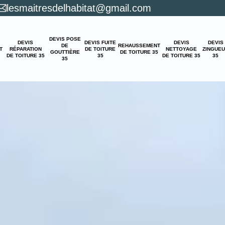
lesmaitresdelhabitat@gmail.com
DEVIS POSE
DEVIS
DEVIS FUITE
DEVIS
DEVIS
DE
REHAUSSEMENT
T
RÉPARATION
DE TOITURE
NETTOYAGE
ZINGUE
GOUTTIÈRE
DE TOITURE 35
DE TOITURE 35
35
DE TOITURE 35
35
35