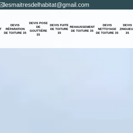
lesmaitresdelhabitat@gmail.com
DEVIS POSE
DEVIS
DEVIS FUITE
DEVIS
DEVIS
DE
REHAUSSEMENT
T
RÉPARATION
DE TOITURE
NETTOYAGE
ZINGUE
GOUTTIÈRE
DE TOITURE 35
DE TOITURE 35
35
DE TOITURE 35
35
35