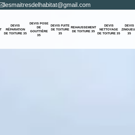
lesmaitresdelhabitat@gmail.com
DEVIS POSE
DEVIS
DEVIS FUITE
DEVIS
DEVIS
DE
REHAUSSEMENT
T
RÉPARATION
DE TOITURE
NETTOYAGE
ZINGUE
GOUTTIÈRE
DE TOITURE 35
DE TOITURE 35
35
DE TOITURE 35
35
35