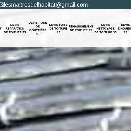
lesmaitresdelhabitat@gmail.com
DEVIS POSE
DEVIS
DEVIS FUITE
DEVIS
DEVIS
DE
REHAUSSEMENT
T
RÉPARATION
DE TOITURE
NETTOYAGE
ZINGUE
GOUTTIÈRE
DE TOITURE 35
DE TOITURE 35
35
DE TOITURE 35
35
35