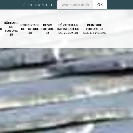
ÊTRE RAPPELÉ
BÂCHAGE
ENTREPRISE
DEVIS
RÉPARATEUR
PEINTURE
DE
UR
DE TOITURE
TOITURE
INSTALLATEUR
TOITURE 35
TOITURE
35
35
DE VELUX 35
ILLE-ET-VILAINE
35