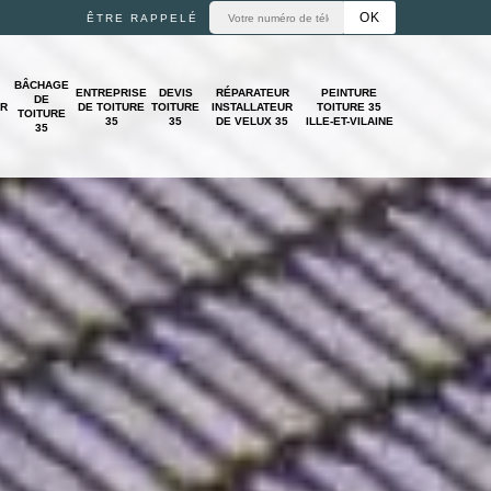
ÊTRE RAPPELÉ
BÂCHAGE
ENTREPRISE
DEVIS
RÉPARATEUR
PEINTURE
DE
UR
DE TOITURE
TOITURE
INSTALLATEUR
TOITURE 35
TOITURE
35
35
DE VELUX 35
ILLE-ET-VILAINE
35