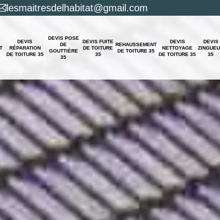
lesmaitresdelhabitat@gmail.com
DEVIS POSE
DEVIS
DEVIS FUITE
DEVIS
DEVIS
DE
REHAUSSEMENT
T
RÉPARATION
DE TOITURE
NETTOYAGE
ZINGUE
GOUTTIÈRE
DE TOITURE 35
DE TOITURE 35
35
DE TOITURE 35
35
35