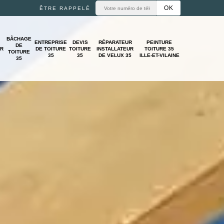
ÊTRE RAPPELÉ
BÂCHAGE
ENTREPRISE
DEVIS
RÉPARATEUR
PEINTURE
DE
UR
DE TOITURE
TOITURE
INSTALLATEUR
TOITURE 35
TOITURE
35
35
DE VELUX 35
ILLE-ET-VILAINE
35