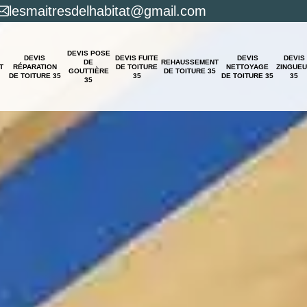
lesmaitresdelhabitat@gmail.com
DEVIS POSE
DEVIS
DEVIS FUITE
DEVIS
DEVIS
DE
REHAUSSEMENT
T
RÉPARATION
DE TOITURE
NETTOYAGE
ZINGUE
GOUTTIÈRE
DE TOITURE 35
DE TOITURE 35
35
DE TOITURE 35
35
35