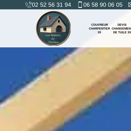
02 52 56 31 94
06 58 90 06 05
COUVREUR
DEVIS
CHARPENTIER
CHANGEMEN
35
DE TUILE 35