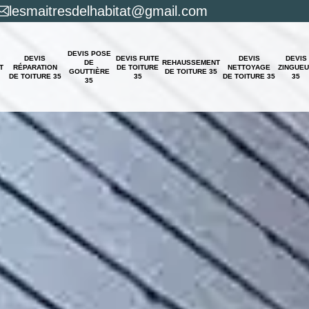
lesmaitresdelhabitat@gmail.com
DEVIS POSE
DEVIS
DEVIS FUITE
DEVIS
DEVIS
DE
REHAUSSEMENT
T
RÉPARATION
DE TOITURE
NETTOYAGE
ZINGUE
GOUTTIÈRE
DE TOITURE 35
DE TOITURE 35
35
DE TOITURE 35
35
35