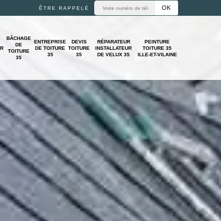
ÊTRE RAPPELÉ
BÂCHAGE
ENTREPRISE
DEVIS
RÉPARATEUR
PEINTURE
DE
UR
DE TOITURE
TOITURE
INSTALLATEUR
TOITURE 35
TOITURE
35
35
DE VELUX 35
ILLE-ET-VILAINE
35