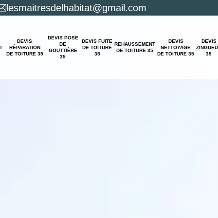
lesmaitresdelhabitat@gmail.com
DEVIS POSE
DEVIS
DEVIS FUITE
DEVIS
DEVIS
DE
REHAUSSEMENT
T
RÉPARATION
DE TOITURE
NETTOYAGE
ZINGUE
GOUTTIÈRE
DE TOITURE 35
DE TOITURE 35
35
DE TOITURE 35
35
35