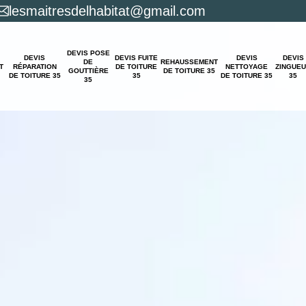
lesmaitresdelhabitat@gmail.com
DEVIS POSE
DEVIS
DEVIS FUITE
DEVIS
DEVIS
DE
REHAUSSEMENT
T
RÉPARATION
DE TOITURE
NETTOYAGE
ZINGUE
GOUTTIÈRE
DE TOITURE 35
DE TOITURE 35
35
DE TOITURE 35
35
35