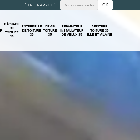
ÊTRE RAPPELÉ
BÂCHAGE
ENTREPRISE
DEVIS
RÉPARATEUR
PEINTURE
DE
UR
DE TOITURE
TOITURE
INSTALLATEUR
TOITURE 35
TOITURE
35
35
DE VELUX 35
ILLE-ET-VILAINE
35