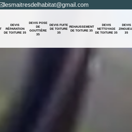
lesmaitresdelhabitat@gmail.com
DEVIS POSE
DEVIS
DEVIS FUITE
DEVIS
DEVIS
DE
REHAUSSEMENT
T
RÉPARATION
DE TOITURE
NETTOYAGE
ZINGUE
GOUTTIÈRE
DE TOITURE 35
DE TOITURE 35
35
DE TOITURE 35
35
35