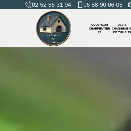
02 52 56 31 94
06 58 90 06 05
COUVREUR
DEVIS
CHARPENTIER
CHANGEMEN
35
DE TUILE 35