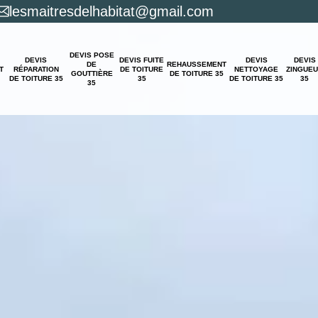
lesmaitresdelhabitat@gmail.com
DEVIS POSE
DEVIS
DEVIS FUITE
DEVIS
DEVIS
DE
REHAUSSEMENT
T
RÉPARATION
DE TOITURE
NETTOYAGE
ZINGUE
GOUTTIÈRE
DE TOITURE 35
DE TOITURE 35
35
DE TOITURE 35
35
35